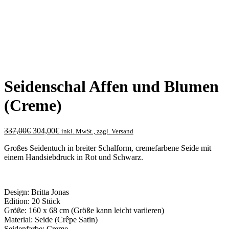
Seidenschal Affen und Blumen
(Creme)
Ursprünglicher
Aktueller
337,00
€
304,00
€
inkl. MwSt., zzgl. Versand
Preis
Preis
Großes Seidentuch in breiter Schalform, cremefarbene Seide mit
war:
ist:
einem Handsiebdruck in Rot und Schwarz.
337,00€
304,00€.
Design: Britta Jonas
Edition: 20 Stück
Größe: 160 x 68 cm (Größe kann leicht variieren)
Material: Seide (Crêpe Satin)
Seidenfarbe: Creme