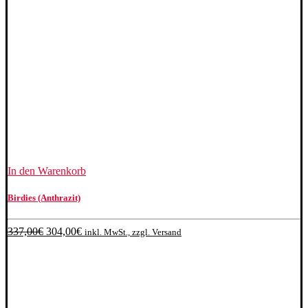
In den Warenkorb
Birdies (Anthrazit)
Ursprünglicher
Aktueller
337,00
€
304,00
€
inkl. MwSt., zzgl. Versand
Preis
Preis
war:
ist:
337,00€
304,00€.