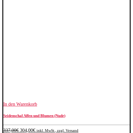
In den Warenkorb
Seidenschal Affen und Blumen (Nude)
Ursprünglicher
Aktueller
337,00
€
304,00
€
inkl. MwSt., zzgl. Versand