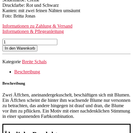
Druckfarbe: Rot und Schwarz
Kanten: mit zwei feinen Nähten umsäumt
Foto: Britta Jonas
Informationen zu Zahlung & Versand
Informationen & Pflegeanleitung
Seidenschal
Affen
In den Warenkorb
und
Blumen
Kategorie
Breite Schals
(Creme)
Menge
Beschreibung
Beschreibung
Zwei Äffchen, aneinandergekuschelt, beschäftigen sich mit Blumen.
Ein Äffchen scheint die hinter ihm wachsende Blume nur versonnen
zu betrachten, das andere hingegen ist drauf und dran, die Blume
vor ihm zu pflücken. Ein Motiv mit einer nachdenklichen Stimmung
in einer spannenden Farbkombination.