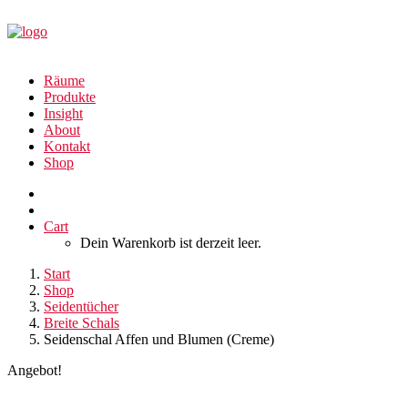
Räume
Produkte
Insight
About
Kontakt
Shop
Cart
Dein Warenkorb ist derzeit leer.
Start
Shop
Seidentücher
Breite Schals
Seidenschal Affen und Blumen (Creme)
Angebot!