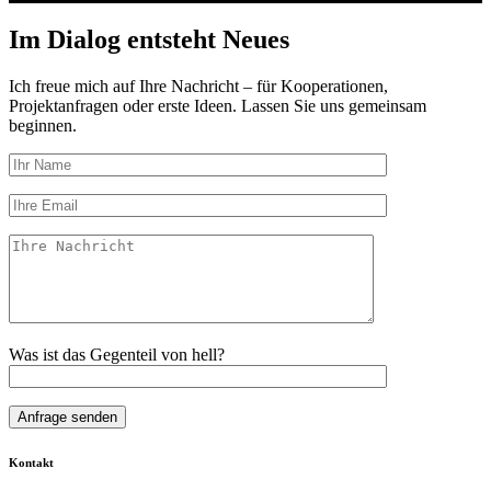
Preis
Preis
war:
ist:
Im Dialog entsteht Neues
337,00€
304,00€.
Ich freue mich auf Ihre Nachricht – für Kooperationen,
Projektanfragen oder erste Ideen. Lassen Sie uns gemeinsam
beginnen.
Was ist das Gegenteil von hell?
Kontakt