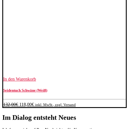
In den Warenkorb
Seidentuch Schwäne (Weiß)
Ursprünglicher
Aktueller
132,00
€
118,00
€
inkl. MwSt., zzgl. Versand
Preis
Preis
war:
ist:
Im Dialog entsteht Neues
132,00€
118,00€.