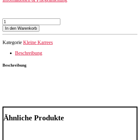
Seidentuch
Curled
In den Warenkorb
Wild
(goldocker)
Kategorie
Kleine Karrees
Menge
Beschreibung
Beschreibung
Ähnliche Produkte