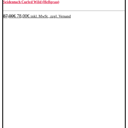
Seidentuch Curled Wild (Hellgrau)
Ursprünglicher
Aktueller
87,00
€
78,00
€
inkl. MwSt., zzgl. Versand
Preis
Preis
war:
ist:
87,00€
78,00€.