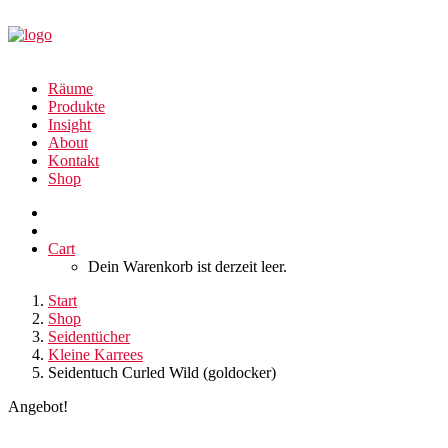
Räume
Produkte
Insight
About
Kontakt
Shop
Cart
Dein Warenkorb ist derzeit leer.
Start
Shop
Seidentücher
Kleine Karrees
Seidentuch Curled Wild (goldocker)
Angebot!