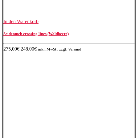
In den Warenkorb
Seidentuch crossing lines (Waldbeere)
Ursprünglicher
Aktueller
275,00
€
248,00
€
inkl. MwSt., zzgl. Versand
Preis
Preis
war:
ist:
275,00€
248,00€.