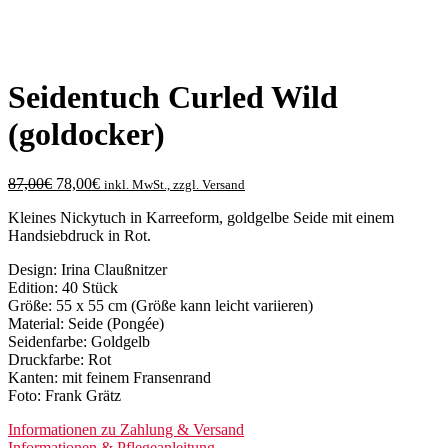
Seidentuch Curled Wild
(goldocker)
Ursprünglicher
Aktueller
87,00
€
78,00
€
inkl. MwSt., zzgl. Versand
Preis
Preis
Kleines Nickytuch in Karreeform, goldgelbe Seide mit einem
war:
ist:
Handsiebdruck in Rot.
87,00€
78,00€.
Design: Irina Claußnitzer
Edition: 40 Stück
Größe: 55 x 55 cm (Größe kann leicht variieren)
Material: Seide (Pongée)
Seidenfarbe: Goldgelb
Druckfarbe: Rot
Kanten: mit feinem Fransenrand
Foto: Frank Grätz
Informationen zu Zahlung & Versand
Informationen & Pflegeanleitung