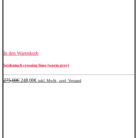
In den Warenkorb
Seidentuch crossing lines (warm grey)
Ursprünglicher
Aktueller
275,00
€
248,00
€
inkl. MwSt., zzgl. Versand
Preis
Preis
war:
ist:
275,00€
248,00€.