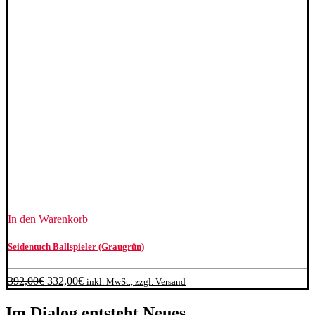
In den Warenkorb
Seidentuch Ballspieler (Graugrün)
Ursprünglicher
Aktueller
392,00
€
332,00
€
inkl. MwSt., zzgl. Versand
Preis
Preis
war:
ist:
Im Dialog entsteht Neues