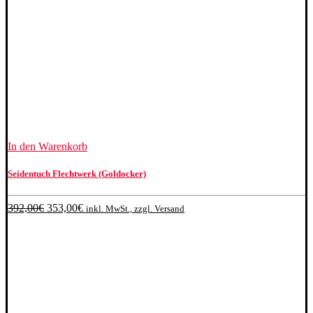
In den Warenkorb
Seidentuch Flechtwerk (Goldocker)
Ursprünglicher
Aktueller
392,00
€
353,00
€
inkl. MwSt., zzgl. Versand
Preis
Preis
war:
ist:
392,00€
353,00€.