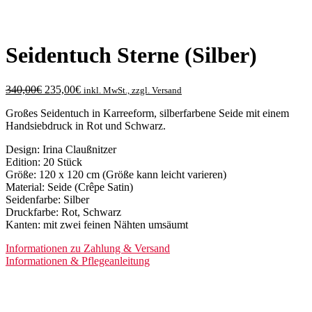
Seidentuch Sterne (Silber)
Ursprünglicher
Aktueller
340,00
€
235,00
€
inkl. MwSt., zzgl. Versand
Preis
Preis
Großes Seidentuch in Karreeform, silberfarbene Seide mit einem
war:
ist:
Handsiebdruck in Rot und Schwarz.
340,00€
235,00€.
Design: Irina Claußnitzer
Edition: 20 Stück
Größe: 120 x 120 cm (Größe kann leicht varieren)
Material: Seide (Crêpe Satin)
Seidenfarbe: Silber
Druckfarbe: Rot, Schwarz
Kanten: mit zwei feinen Nähten umsäumt
Informationen zu Zahlung & Versand
Informationen & Pflegeanleitung