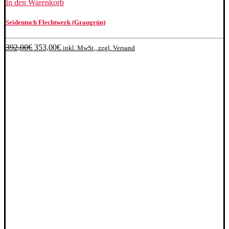
In den Warenkorb
Seidentuch Flechtwerk (Graugrün)
Ursprünglicher
Aktueller
392,00
€
353,00
€
inkl. MwSt., zzgl. Versand
Preis
Preis
war:
ist:
392,00€
353,00€.