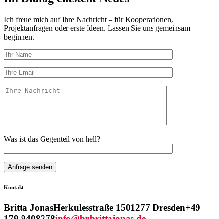
392,00€
332,00€.
Ich freue mich auf Ihre Nachricht – für Kooperationen,
Projektanfragen oder erste Ideen. Lassen Sie uns gemeinsam
beginnen.
Was ist das Gegenteil von hell?
Kontakt
Britta Jonas
Herkulesstraße 15
01277 Dresden
+49
179 9408278
info@bybrittajonas.de